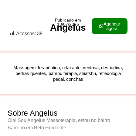
Publicado em
Agendar
13/07/2026
Angelus
agora
Acessos:
39
Massagem Terapêutica, relaxante, ventosa, desportiva,
pedras quentes, bambu terapia, shiatshu, reflexologia
pedal, conchas
Sobre Angelus
Olá! Sou Angelus Massoterapia, estou no bairro
Barreiro em Belo Horizonte.